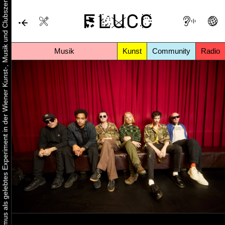
Urbaner Aktivismus als gelebtes Experiment in der Wiener Kunst-, Musik und Clubszene
Musik
Kunst
Community
Radio