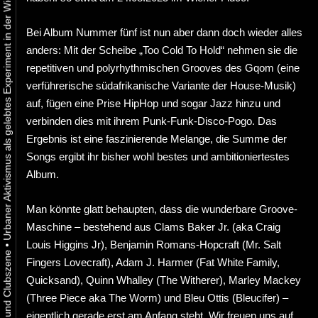
Urbaner Aktivismus als gelebtes Experiment in der Wiener Kunst-, Musik und Clubszene
Bei Album Nummer fünf ist nun aber dann doch wieder alles
anders: Mit der Scheibe „Too Cold To Hold“ nehmen sie die
repetitiven und polyrhythmischen Grooves des Gqom (eine
verführerische südafrikanische Variante der House-Musik)
auf, fügen eine Prise HipHop und sogar Jazz hinzu und
verbinden dies mit ihrem Punk-Funk-Disco-Pogo. Das
Ergebnis ist eine faszinierende Melange, die Summe der
Songs ergibt ihr bisher wohl bestes und ambitioniertestes
Album.
Man könnte glatt behaupten, dass die wunderbare Groove-
Maschine – bestehend aus Clams Baker Jr. (aka Craig
Louis Higgins Jr), Benjamin Romans-Hopcraft (Mr. Salt
•
Fingers Lovecraft), Adam J. Harmer (Fat White Family,
Quicksand), Quinn Whalley (The Witherer), Marley Mackey
(Three Piece aka The Worm) und Bleu Ottis (Bleucifer) –
eigentlich gerade erst am Anfang steht. Wir freuen uns auf