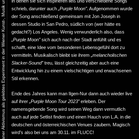
Urbaner Aktivismus als gelebtes Experiment in der Wiener Kunst-, Musik und Clubszene
in denen sie sich inspirieren ließ und verschiedene Songs
schrieb, darunter auch
„Purple Moon”
. Aufgenommen wurde
der Song anschließend gemeinsam mit Jon Joseph in
dessen Studio in San Pedro, südlich von (wer hätte es
gedacht?) Los Angeles. Wenig verwunderlich also, dass
„Purple Moon”
sich auch nach der Stadt anfühlt und es
schafft, eine Idee vom besonderen Lebensgefühl dort zu
vermitteln. Musikalisch bleibt sie ihrem
„melancholischen
Slacker-Sound”
treu, lässt gleichzeitig aber auch eine
Entwicklung hin zu einem vielschichtigen und erwachsenen
Stil erkennen.
Ende des Jahres kann man Ilgen-Nur dann auch wieder live
auf ihrer
„Purple Moon Tour 2023”
erleben. Der
namensgebende Song wird seinen Weg dann vermutlich
auch auf jede Setlist finden und einen Hauch von L.A. in die
deutschen und österreichischen Venues zaubern. Magisch
wird’s also bei uns am 30.11. im FLUCC!