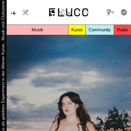
Urbaner Aktivismus als gelebtes Experiment in der Wiener Kunst-, Musik und Clubszene
Musik
Kunst
Community
Radio