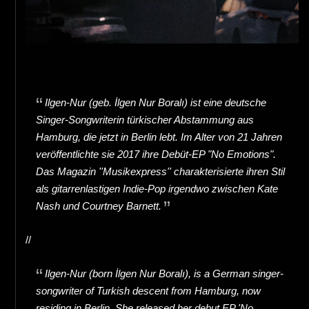
Ilgen-Nur (geb. İlgen Nur Boralı) ist eine deutsche
Singer-Songwriterin türkischer Abstammung aus
Hamburg, die jetzt in Berlin lebt. Im Alter von 21 Jahren
veröffentlichte sie 2017 ihre Debüt-EP "No Emotions".
Das Magazin ''Musikexpress'' charakterisierte ihren Stil
als gitarrenlastigen Indie-Pop irgendwo zwischen Kate
Nash und Courtney Barnett.
//
Ilgen-Nur (born İlgen Nur Boralı), is a German singer-
songwriter of Turkish descent from Hamburg, now
residing in Berlin. She released her debut EP 'No