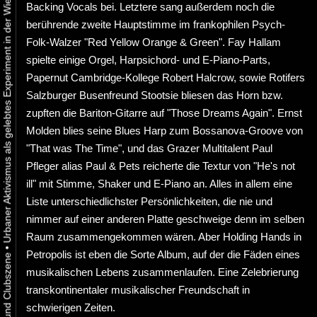
Urbaner Aktivismus als gelebtes Experiment in der Wiener Kunst-, Musik und Clubszene
Backing Vocals bei. Letztere sang außerdem noch die
berührende zweite Hauptstimme im frankophilen Psych-
Folk-Walzer "Red Yellow Orange & Green". Fay Hallam
spielte einige Orgel, Harpsichord- und E-Piano-Parts,
Papernut Cambridge-Kollege Robert Halcrow, sowie Rotifers
Salzburger Busenfreund Stootsie bliesen das Horn bzw.
zupften die Bariton-Gitarre auf "Those Dreams Again". Ernst
Molden blies seine Blues Harp zum Bossanova-Groove von
"That was The Time", und das Grazer Multitalent Paul
Pfleger alias Paul & Pets reicherte die Textur von "He's not
ill" mit Stimme, Shaker und E-Piano an. Alles in allem eine
Liste unterschiedlichster Persönlichkeiten, die nie und
nimmer auf einer anderen Platte geschweige denn im selben
Raum zusammengekommen wären. Aber Holding Hands in
•
Petropolis ist eben die Sorte Album, auf der die Fäden eines
musikalischen Lebens zusammenlaufen. Eine Zelebrierung
transkontinentaler musikalischer Freundschaft in
schwierigen Zeiten.