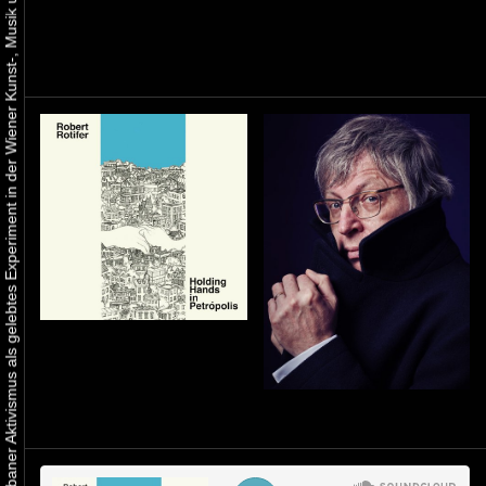
Urbaner Aktivismus als gelebtes Experiment in der Wiener Kunst-, Musik und Clubszene