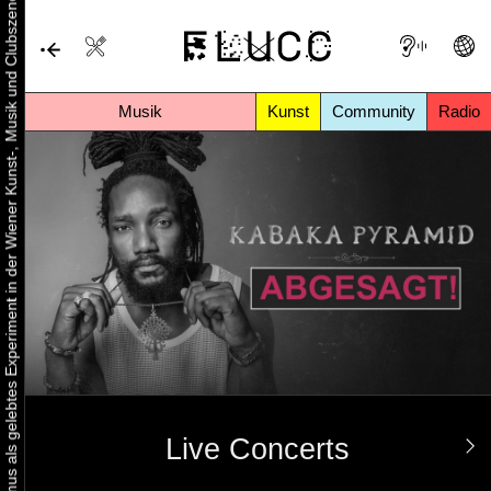
Urbaner Aktivismus als gelebtes Experiment in der Wiener Kunst-, Musik und Clubszene
Musik
Kunst
Community
Radio
Live Concerts