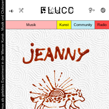
Urbaner Aktivismus als gelebtes Experiment in der Wiener Kunst-, Musik und Clubszene
Musik
Kunst
Community
Radio