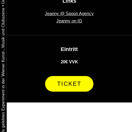
Links
•
Urbaner Aktivismus als gelebtes Experiment in der Wiener Kunst-, Musik und Clubszene
Jeanny @ Spoon Agency
Jeanny on IG
Eintritt
20€ VVK
TICKET