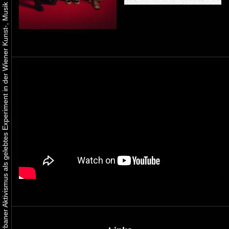
Urbaner Aktivismus als gelebtes Experiment in der Wiener Kunst-, Musik und Clubszene