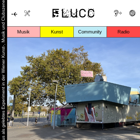
Urbaner Aktivismus als gelebtes Experiment in der Wiener Kunst-, Musik und Clubszene
Musik
Kunst
Community
Radio