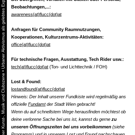
Beobachtungen,...:
awareness(at)flucc(dot)at
Anfragen für Community Raumnutzungen,
Kooperationen, Kulturzentrums-Aktivitäten:
office(at)flucc(dot)at
Für technische Fragen, Ausstattung, Tech Rider usw.:
tech(at)flucc(dot)at
(Ton- und Lichttechnik / FOH)
•
Lost & Found:
lostandfound(at)flucc(dot)at
Hinweis: Der Inhalt unserer Fundkiste wird regelmäßig ans
offizielle
Fundamt
der Stadt Wien gebracht!
Wenn du auf schnellstem Wege herausfinden möchtest ob
deine verlorene Sache bei uns ist, kannst du gerne
zu
unseren Öffnungszeiten bei uns vorbeikommen
(siehe
Programm) und in unserem Lost und Found nachschauen.