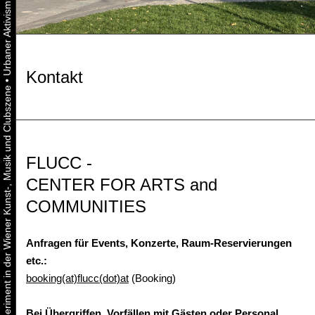
Kontakt
•
Urbaner Aktivismus als gelebtes Experiment in der Wiener Kunst-, Musik und Clubszene
FLUCC -
CENTER FOR ARTS and
COMMUNITIES
Anfragen für Events, Konzerte, Raum-Reservierungen
etc.:
booking(at)flucc(dot)at
(Booking)
Bei Übergriffen, Vorfällen mit Gästen oder Personal,