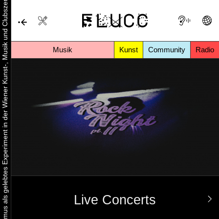
Urbaner Aktivismus als gelebtes Experiment in der Wiener Kunst-, Musik und Clubszene
Musik
Kunst
Community
Radio
Live Concerts