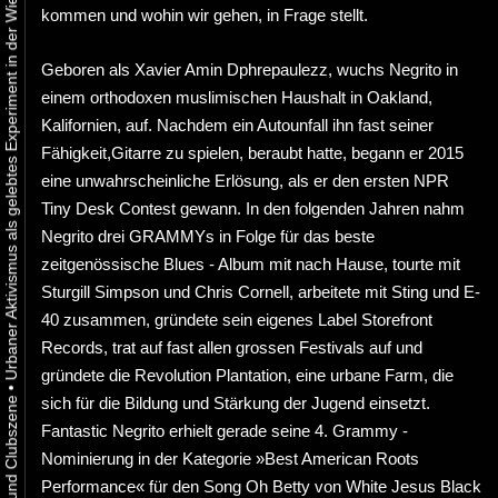
Urbaner Aktivismus als gelebtes Experiment in der Wiener Kunst-, Musik und Clubszene
kommen und wohin wir gehen, in Frage stellt.
Geboren als Xavier Amin Dphrepaulezz, wuchs Negrito in
einem orthodoxen muslimischen Haushalt in Oakland,
Kalifornien, auf. Nachdem ein Autounfall ihn fast seiner
Fähigkeit,Gitarre zu spielen, beraubt hatte, begann er 2015
eine unwahrscheinliche Erlösung, als er den ersten NPR
Tiny Desk Contest gewann. In den folgenden Jahren nahm
Negrito drei GRAMMYs in Folge für das beste
zeitgenössische Blues - Album mit nach Hause, tourte mit
Sturgill Simpson und Chris Cornell, arbeitete mit Sting und E-
40 zusammen, gründete sein eigenes Label Storefront
Records, trat auf fast allen grossen Festivals auf und
gründete die Revolution Plantation, eine urbane Farm, die
•
sich für die Bildung und Stärkung der Jugend einsetzt.
Fantastic Negrito erhielt gerade seine 4. Grammy -
Nominierung in der Kategorie »Best American Roots
Performance« für den Song Oh Betty von White Jesus Black