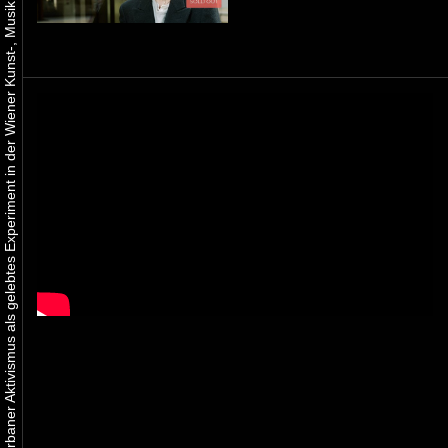
Urbaner Aktivismus als gelebtes Experiment in der Wiener Kunst-, Musik und Clubszene