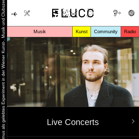
Urbaner Aktivismus als gelebtes Experiment in der Wiener Kunst-, Musik und Clubszene
Musik
Kunst
Community
Radio
Live Concerts