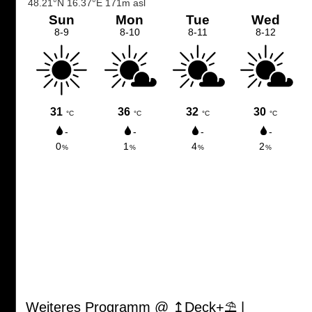
Weiteres Programm @ ↥Deck+⛱ |