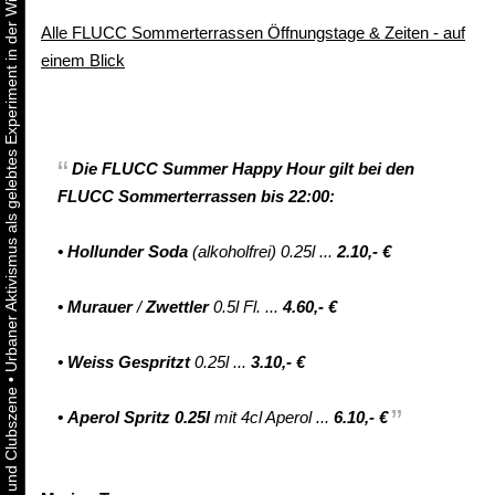
Urbaner Aktivismus als gelebtes Experiment in der Wiener Kunst-, Musik und Clubszene
Alle FLUCC Sommerterrassen Öffnungstage & Zeiten - auf
einem Blick
Die
FLUCC Summer
Happy Hour
gilt
bei den
FLUCC Sommerterrassen bis 22:00:
•
Hollunder Soda
(alkoholfrei) 0.25l ...
2.10,- €
•
Murauer
/
Zwettler
0.5l Fl. ...
4.60,- €
•
Weiss Gespritzt
0.25l ...
3.10,- €
•
•
Aperol Spritz 0.25l
mit 4cl Aperol ...
6.10,- €