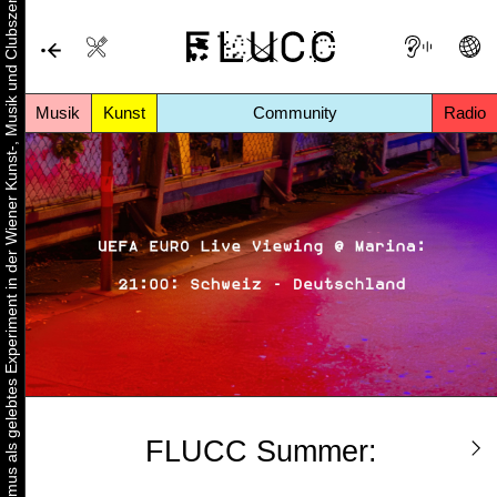
Urbaner Aktivismus als gelebtes Experiment in der Wiener Kunst-, Musik und Clubszene
Musik
Kunst
Community
Radio
FLUCC Summer: