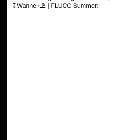
↧Wanne+⛱ | FLUCC Summer: