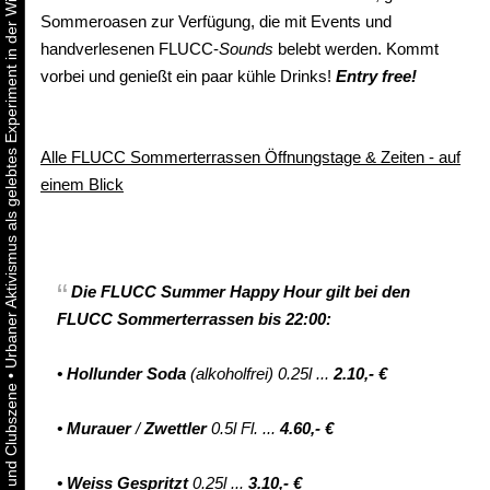
Urbaner Aktivismus als gelebtes Experiment in der Wiener Kunst-, Musik und Clubszene
Sommeroasen zur Verfügung, die mit Events und
handverlesenen FLUCC-
Sounds
belebt werden. Kommt
vorbei und genießt ein paar kühle Drinks!
Entry free!
Alle FLUCC Sommerterrassen Öffnungstage & Zeiten - auf
einem Blick
Die
FLUCC Summer
Happy Hour
gilt
bei den
FLUCC Sommerterrassen bis 22:00:
•
Hollunder Soda
(alkoholfrei) 0.25l ...
2.10,- €
•
•
Murauer
/
Zwettler
0.5l Fl. ...
4.60,- €
•
Weiss Gespritzt
0.25l ...
3.10,- €