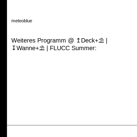
meteoblue
Weiteres Programm @ ↥Deck+⛱ |
↧Wanne+⛱ | FLUCC Summer: