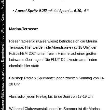
Urbaner Aktivismus als gelebtes Experiment in der Wiener Kunst-, Musik und Clubszene
•
Aperol Spritz 0.25l
mit 4cl Aperol ...
6.10,- €
Marina-Terrasse:
Riesenrad-seitig (Kaiserwiese) befindet sich die Marina
Terrasse. Hier werden alle Abendspiele (ab 18 Uhr) der
Fußball-EM 2024 unter freiem Himmel auf einer großen
Leinwand übertragen. Die
FLUT DJ Livestreams
finden
ebenfalls hier statt:
Callshop Radio x Spumante: jeden zweiten Sonntag von 14-
20 Uhr
vlan.radio: jeden Freitag bis Ende Juni von 17-19 Uhr
Während Clubveranstaltungen im Sommer ist die Marina-