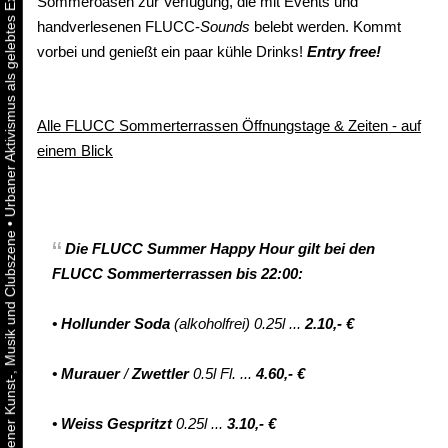
Sommeroasen zur Verfügung, die mit Events und
handverlesenen FLUCC-
Sounds
belebt werden. Kommt
vorbei und genießt ein paar kühle Drinks!
Entry free!
Alle FLUCC Sommerterrassen Öffnungstage & Zeiten - auf
einem Blick
•
Die
FLUCC Summer
Happy Hour
gilt
bei den
FLUCC Sommerterrassen bis 22:00:
•
Hollunder Soda
(alkoholfrei) 0.25l ...
2.10,- €
•
Murauer
/
Zwettler
0.5l Fl. ...
4.60,- €
•
Weiss Gespritzt
0.25l ...
3.10,- €