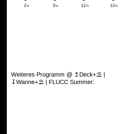
Weiteres Programm @ ↥Deck+⛱ |
↧Wanne+⛱ | FLUCC Summer: