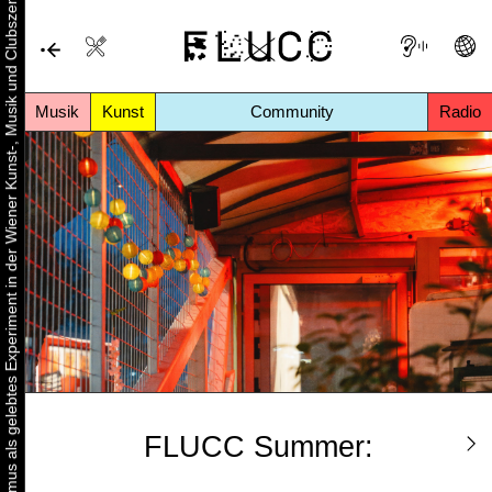
Urbaner Aktivismus als gelebtes Experiment in der Wiener Kunst-, Musik und Clubszene
Musik
Kunst
Community
Radio
FLUCC Summer: