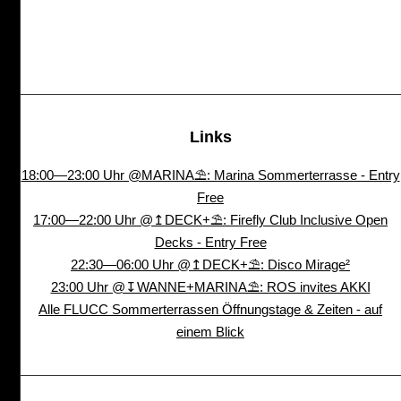
Links
18:00—23:00 Uhr @MARINA⛱: Marina Sommerterrasse - Entry
Free
17:00—22:00 Uhr @↥DECK+⛱: Firefly Club Inclusive Open
Decks - Entry Free
22:30—06:00 Uhr @↥DECK+⛱: Disco Mirage²
23:00 Uhr @↧WANNE+MARINA⛱: ROS invites AKKI
Alle FLUCC Sommerterrassen Öffnungstage & Zeiten - auf
einem Blick