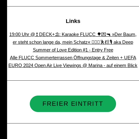
Links
19:00 Uhr @↥DECK+⛱: Karaoke FLUCC 🌳💌🔫 »Der Baum,
er steht schon lange da, mein Schatz« 👩‍❤️‍👩🕺💃🍾🎙️ aka Deep
Summer of Love Edition #1 - Entry Free
Alle FLUCC Sommerterrassen Öffnungstage & Zeiten + UEFA
EURO 2024 Open Air Live Viewings @ Marina - auf einem Blick
FREIER EINTRITT