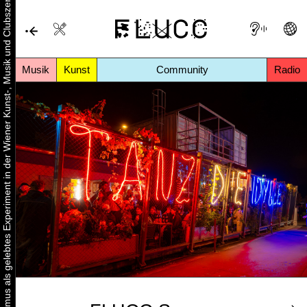
Urbaner Aktivismus als gelebtes Experiment in der Wiener Kunst-, Musik und Clubszene
Musik
Kunst
Community
Radio