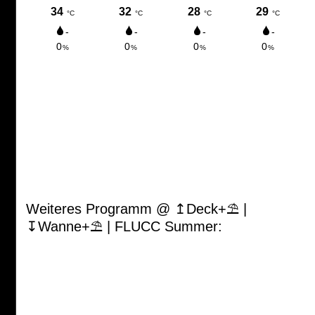
Weiteres Programm @ ↥Deck+⛱ |
↧Wanne+⛱ | FLUCC Summer: