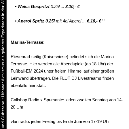
Urbaner Aktivismus als gelebtes Experiment in der Wiener Kunst-, Musik und Clubszene
•
Weiss Gespritzt
0.25l ...
3.10,- €
•
Aperol Spritz 0.25l
mit 4cl Aperol ...
6.10,- €
Marina-Terrasse:
Riesenrad-seitig (Kaiserwiese) befindet sich die Marina
Terrasse. Hier werden alle Abendspiele (ab 18 Uhr) der
Fußball-EM 2024 unter freiem Himmel auf einer großen
Leinwand übertragen. Die
FLUT DJ Livestreams
finden
ebenfalls hier statt:
•
Callshop Radio x Spumante: jeden zweiten Sonntag von 14-
20 Uhr
vlan.radio: jeden Freitag bis Ende Juni von 17-19 Uhr