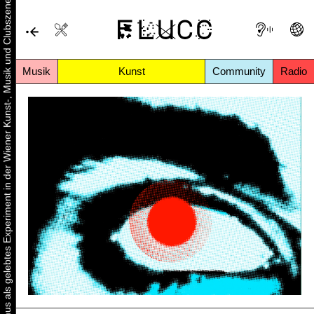
Urbaner Aktivismus als gelebtes Experiment in der Wiener Kunst-, Musik und Clubszene
Musik
Kunst
Community
Radio