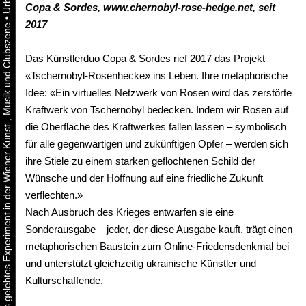
Copa &
Sordes,
www.chernobyl-rose-hedge.net,
seit
•
2017
Urbaner Aktivismus als gelebtes Experiment in der Wiener Kunst-, Musik und Clubszene
Das Künstlerduo Copa & Sordes rief 2017 das Projekt
«Tschernobyl-Rosenhecke» ins Leben. Ihre metaphorische
Idee: «Ein virtuelles Netzwerk von Rosen wird das zerstörte
Kraftwerk von Tschernobyl bedecken. Indem wir Rosen auf
die Oberfläche des Kraftwerkes fallen lassen – symbolisch
für alle gegenwärtigen und zukünftigen Opfer – werden sich
ihre Stiele zu einem starken geflochtenen Schild der
Wünsche und der Hoffnung auf eine friedliche Zukunft
verflechten.»
Nach Ausbruch des Krieges entwarfen sie eine
Sonderausgabe – jeder, der diese Ausgabe kauft, trägt einen
metaphorischen Baustein zum Online-Friedensdenkmal bei
und unterstützt gleichzeitig ukrainische Künstler und
Kulturschaffende.