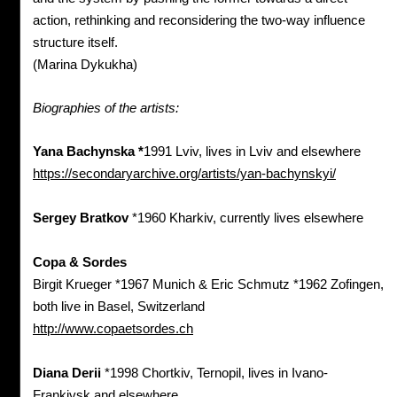
action, rethinking and reconsidering the two-way influence
structure itself.
(Marina Dykukha)
Biographies of the artists:
Yana
Bachynska *
1991 Lviv, lives in Lviv and elsewhere
https://secondaryarchive.org/artists/yan-bachynskyi/
Sergey
Bratkov
*1960 Kharkiv, currently lives elsewhere
Copa &
Sordes
Birgit Krueger *1967 Munich & Eric Schmutz *1962 Zofingen,
both live in Basel, Switzerland
http://www.copaetsordes.ch
Diana
Derii
*1998 Chortkiv, Ternopil, lives in Ivano-
Frankivsk and elsewhere