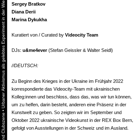
Urbaner Aktivismus als gelebtes Experiment in der Wiener Kunst-, Musik und Clubszene
Sergey
Bratkov
Diana
Derii
Marina
Dykukha
Kuratiert von / Curated by
Videocity
Team
DJs:
u&me4ever
(Stefan Geissler & Walter Seidl)
//DEUTSCH:
Zu Beginn des Krieges in der Ukraine im Frühjahr 2022
korrespondierte das Videocity-Team mit ukrainischen
Kolleg:innen und beschloss, dass das, was wir tun können,
um zu helfen, darin besteht, anderen eine Präsenz in der
•
Kunstwelt zu geben. So zeigten wir im September und
Oktober 2022 ukrainische Videokunst in der REX Box Bern,
gefolgt von Ausstellungen in der Schweiz und im Ausland.