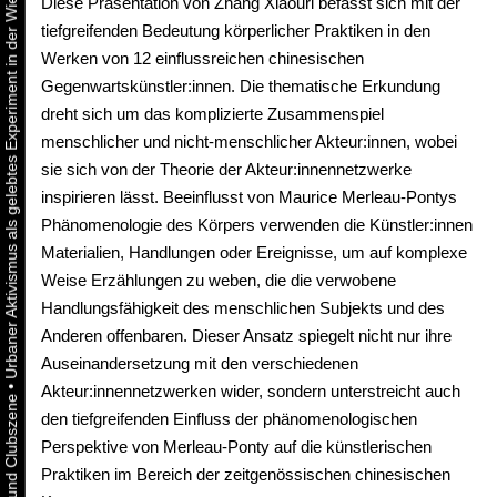
Urbaner Aktivismus als gelebtes Experiment in der Wiener Kunst-, Musik und Clubszene
Diese Präsentation von Zhang Xiaouri befasst sich mit der
tiefgreifenden Bedeutung körperlicher Praktiken in den
Werken von 12 einflussreichen chinesischen
Gegenwartskünstler:innen. Die thematische Erkundung
dreht sich um das komplizierte Zusammenspiel
menschlicher und nicht-menschlicher Akteur:innen, wobei
sie sich von der Theorie der Akteur:innennetzwerke
inspirieren lässt. Beeinflusst von Maurice Merleau-Pontys
Phänomenologie des Körpers verwenden die Künstler:innen
Materialien, Handlungen oder Ereignisse, um auf komplexe
Weise Erzählungen zu weben, die die verwobene
Handlungsfähigkeit des menschlichen Subjekts und des
Anderen offenbaren. Dieser Ansatz spiegelt nicht nur ihre
Auseinandersetzung mit den verschiedenen
•
Akteur:innennetzwerken wider, sondern unterstreicht auch
den tiefgreifenden Einfluss der phänomenologischen
Perspektive von Merleau-Ponty auf die künstlerischen
Praktiken im Bereich der zeitgenössischen chinesischen