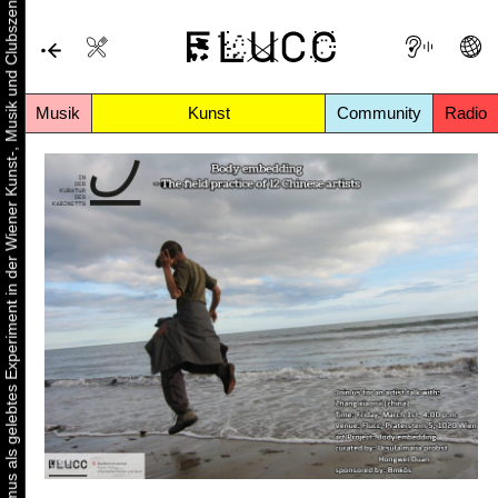
Urbaner Aktivismus als gelebtes Experiment in der Wiener Kunst-, Musik und Clubszene
Musik
Kunst
Community
Radio