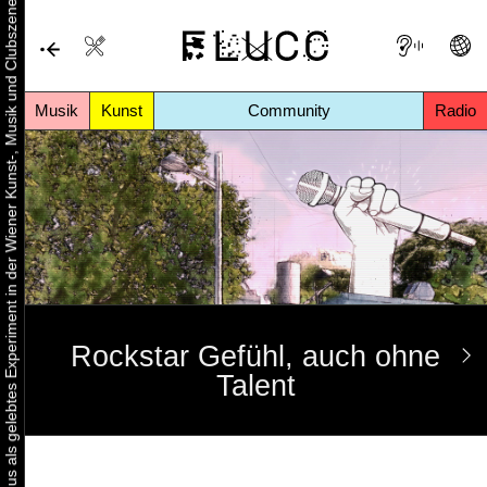
Urbaner Aktivismus als gelebtes Experiment in der Wiener Kunst-, Musik und Clubszene
Musik
Kunst
Community
Radio
Rockstar Gefühl, auch ohne
Talent