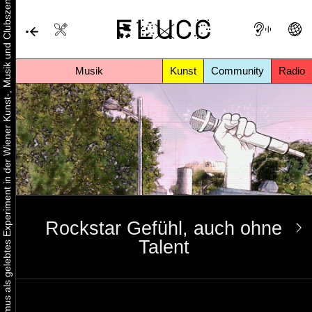
Urbaner Aktivismus als gelebtes Experiment in der Wiener Kunst-, Musik und Clubszene
Musik
Kunst
Community
Radio
Rockstar Gefühl, auch ohne
Talent