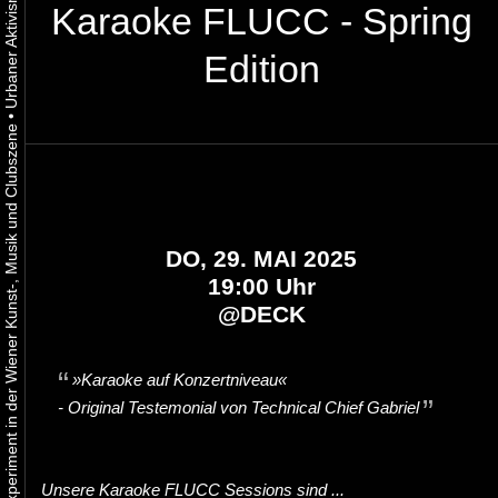
Karaoke FLUCC - Spring
Edition
•
Urbaner Aktivismus als gelebtes Experiment in der Wiener Kunst-, Musik und Clubszene
DO, 29. MAI 2025
19:00 Uhr
@
DECK
»Karaoke auf Konzertniveau«
- Original
Testemonial
von Technical Chief Gabriel
Unsere Karaoke FLUCC Sessions sind ...