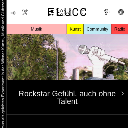
Urbaner Aktivismus als gelebtes Experiment in der Wiener Kunst-, Musik und Clubszene
Musik
Kunst
Community
Radio
Rockstar Gefühl, auch ohne
Talent