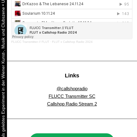
•
Urbaner Aktivismus als gelebtes Experiment in der Wiener Kunst-, Musik und Clubszene
FLUCC Transmitter // FLUT
·
FLUT x Callshop Radio 2024
Links
@callshopradio
FLUCC Transmitter SC
Callshop Radio Stream 2