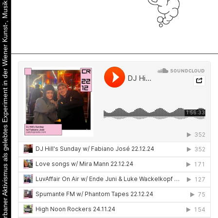
Urbaner Aktivismus als gelebtes Experiment in der Wiener Kunst-, Musik und Clubszene