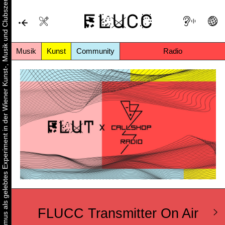
Urbaner Aktivismus als gelebtes Experiment in der Wiener Kunst-, Musik und Clubszene
Musik
Kunst
Community
Radio
FLUCC Transmitter On Air