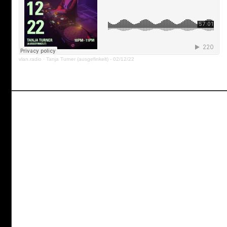
vlan.radio
·
Tanja Turner (ausgefinkelt) - 02/12/22