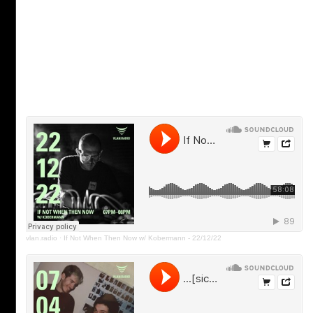
vlan.radio
·
If Not When Then Now w/ Kobermann - 22/12/22