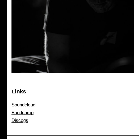
Links
Soundcloud
Bandcamp
Discogs