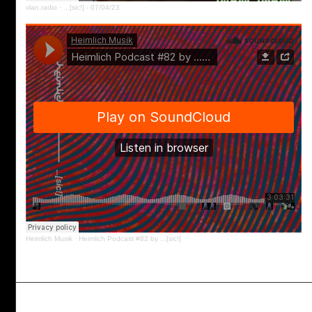
vlan.radio
·
...[sic!] - 07/04/23
Heimlich Musik
·
Heimlich Podcast #82 by ...[sic!]