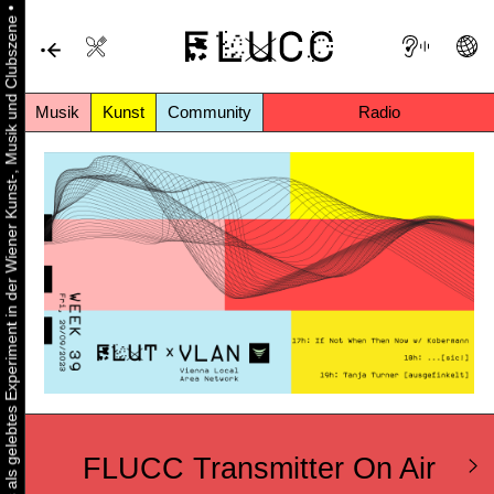
•
Urbaner Aktivismus als gelebtes Experiment in der Wiener Kunst-, Musik und Clubszene
Musik
Kunst
Community
Radio
FLUCC Transmitter On Air