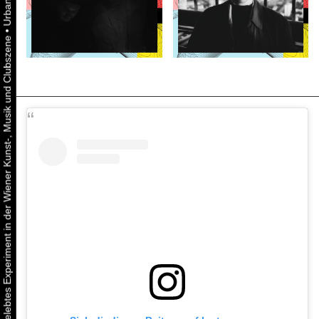
•
Urbaner Aktivismus als gelebtes Experiment in der Wiener Kunst-, Musik und Clubszene