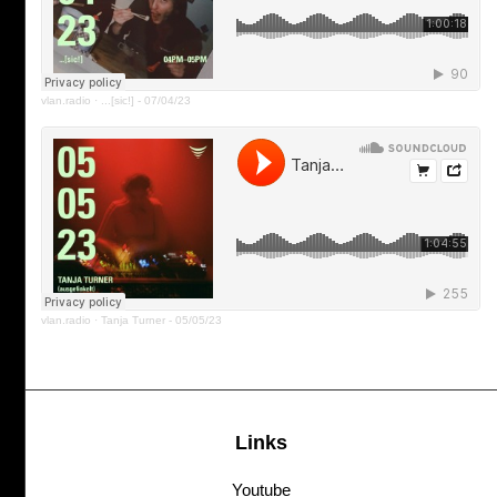
vlan.radio
·
...[sic!] - 07/04/23
vlan.radio
·
Tanja Turner - 05/05/23
Links
Youtube