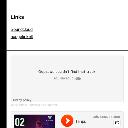
Links
Soundcloud
ausgefinkelt
Tanja Turner
·
summer has returned