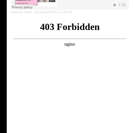
Callshop Radio
·
Dackelklub Radio w/ DJ Fiffi