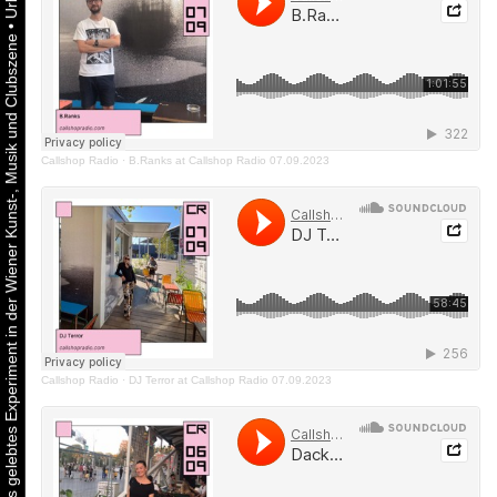
•
Urbaner Aktivismus als gelebtes Experiment in der Wiener Kunst-, Musik und Clubszene
Callshop Radio
·
B.Ranks at Callshop Radio 07.09.2023
Callshop Radio
·
DJ Terror at Callshop Radio 07.09.2023