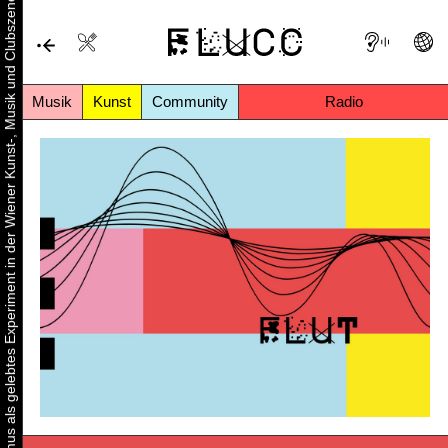
Urbaner Aktivismus als gelebtes Experiment in der Wiener Kunst-, Musik und Clubszene
Musik
Kunst
Community
Radio