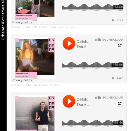
Callshop Radio
·
Dackelklub Radio w/ Lumenkin
Callshop Radio
·
Dackelklub w/ Flœr