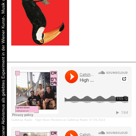
Urbaner Aktivismus als gelebtes Experiment in der Wiener Kunst-, Musik und Clubszene
Callshop Radio
·
High Noon Rockers at Callshop Radio 07.09.2023