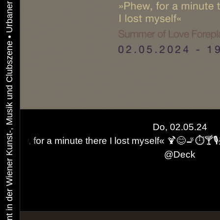
•
Urbaner Aktivismus als gelebtes Experiment in der Wiener Kunst-, Musik und Clubszene
Do, 02.05.24
 there I lost myself« 🍹😊🚬⏱️🍸🎙️💃 Summer of Love
@
Deck