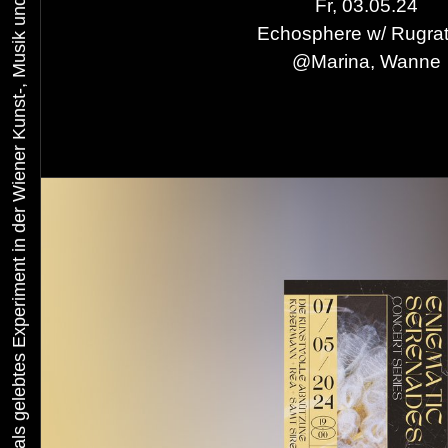
Urbaner Aktivismus als gelebtes Experiment in der Wiener Kunst-, Musik und Clubszene
Fr, 03.05.24
Echosphere w/ Rugra
Garten von Eben x F
@
Marina, Wanne