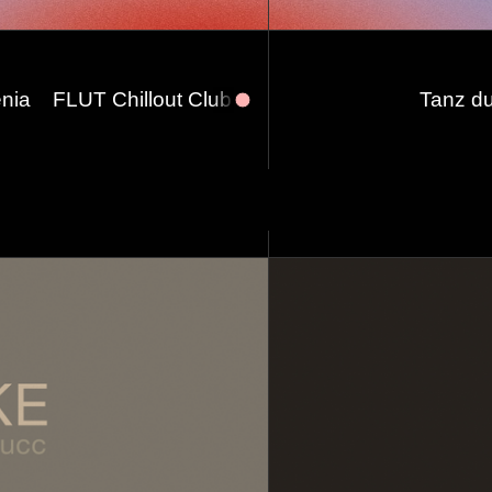
out Club w/ Carmen Pamina, Ethan Joel, Kaspar van 
Tanz du