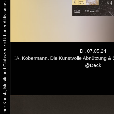
•
Di, 07.05.24
ann, Die Kunstvolle Abnützung & Samt Sirene
LD Smash & las
Eni
@
Deck