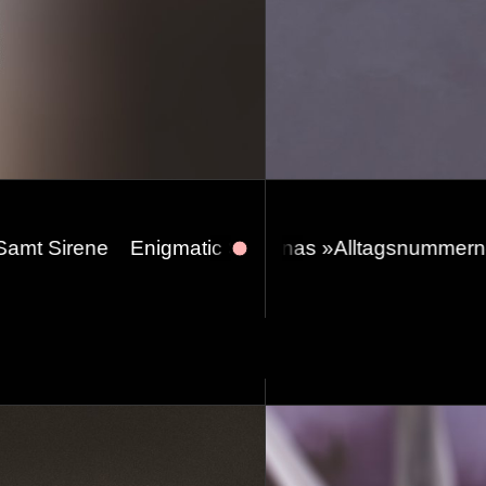
 pollas hermanas »Alltagsnummern«. Support: Dritt
gmatic Serenades #04 w/ REA, Kobermann, Die Kun