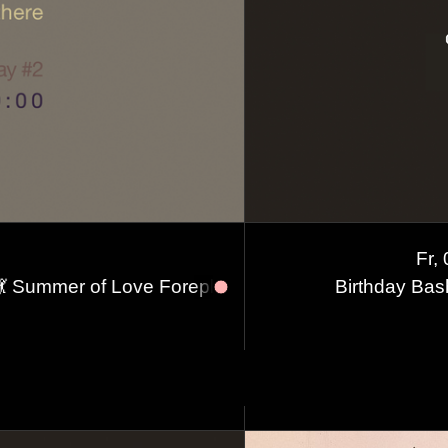
Fr,
 Foreplay #2
Karaoke FLUCC 🏩🏃‍♀️🚘🥴 »Phew, for 
Birthday Bas