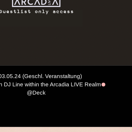
 03.05.24 (Geschl. Veranstaltung)
a minute there I lost myself« 🍹😊🚬⏱️🍸🎙️💃 Summer
h DJ Line within the Arcadia LIVE Realm
@
Deck