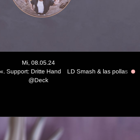
Mi, 08.05.24
e Hand
stvolle Abnützung & Samt Sirene
LD Smash & las pollas hermanas »Alltagsn
@
Deck