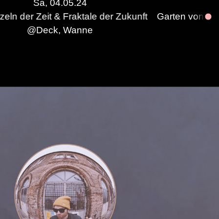
Sa, 04.05.24
aktale der Zukunft
Garten von Eben x Fractal Collec
@
Deck, Wanne