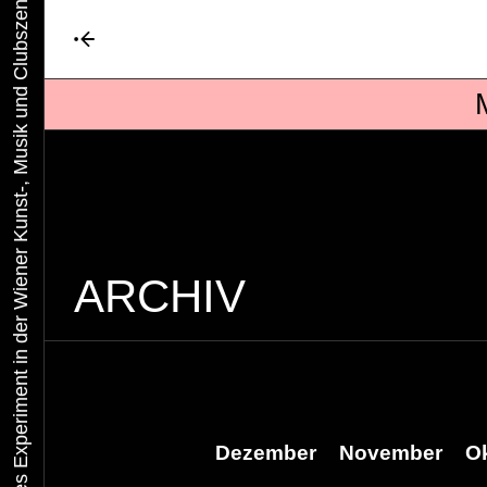
Urbaner Aktivismus als gelebtes Experiment in der Wiener Kunst-, Musik und Clubszene
ARCHIV
Dezember
November
O