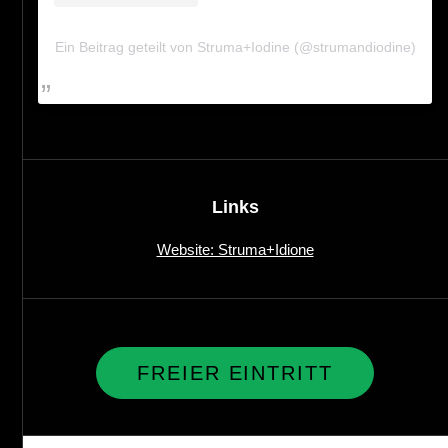
Ein Beitrag geteilt von Struma+Iodine (@strumandiodine)
Links
Website: Struma+Idione
FREIER EINTRITT