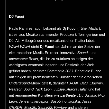
DJ Fucci
Pablo Ramirez, auch bekannt als
Dj Fucci
(früher Aladar),
ist ein aus Mexiko stammender Produzent, Toningenieur und
DJ. Als Mitbegründer des mexikanischen Plattenlabels
WAVA WAVA
steht
Dj Fucci
seit Jahren an der Spitze der
elektronischen Musik. Er kreiert innovative
Sounds
und
unerwartete
Beats
, die ihn zu Auftritten an einigen der
wichtigsten Veranstaltungsorte und Festivals der Welt
geführt haben, darunter
Ceremonia 2023
. Er hat die Bühne
mit einigen der prominentesten Künstler der elektronischen
Underground
-Musik geteilt, darunter
FJAAK
,
Batu
,
Efdemin
,
Pearson Sound
,
Nick Leon
,
Jubilee
,
Aurora Halal
, und hat
mit renommierten Künstlern wie
Eartheater
,
DJ Swisha
,
Nick
Leon
,
Jensen Interceptor
,
Susobrino
,
Ikonika
,
Jasss
,
CRRDR
,
Malo2k
,
Saphir22
,
Plvybvy
und anderen