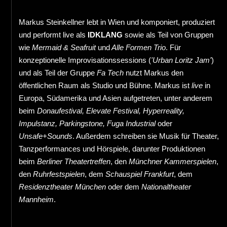
Markus Steinkellner lebt in Wien und komponiert, produziert
und performt live als
IDKLANG
sowie als Teil von Gruppen
wie
Mermaid & Seafruit
und
Alle Formen Trio
. Für
konzeptionelle Improvisationssessions (
'Urban Loritz Jam'
)
und als Teil der Gruppe
Fa Tech
nutzt Markus den
öffentlichen Raum als Studio und Bühne. Markus ist
live
in
Europa, Südamerika und Asien aufgetreten, unter anderem
beim
Donaufestival, Elevate Festival, Hyperreality,
Impulstanz, Parkingstone, Fuga Industrial
oder
Unsafe+Sounds
. Außerdem schreiben sie Musik für Theater,
Tanzperformances und Hörspiele, darunter Produktionen
beim
Berliner Theatertreffen
, den
Münchner Kammerspielen
,
den
Ruhrfestspielen
, dem
Schauspiel Frankfurt
, dem
Residenztheater München
oder dem
Nationaltheater
Mannheim
.