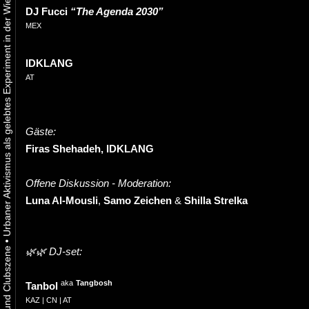
Urbaner Aktivismus als gelebtes Experiment in der Wiener Kunst-, Musik und Clubszene
DJ Fucci
“The Agenda 2030”
MEX
IDKLANG
AT
Gäste:
Firas Shehadeh, IDKLANG
Offene Diskussion - Moderation:
Luna Al-Mousli
,
Samo Zeichen
&
Shilla Strelka
•
🌿🌿 DJ-set:
aka
Tangbosh
Tanbol
KAZ | CN | AT