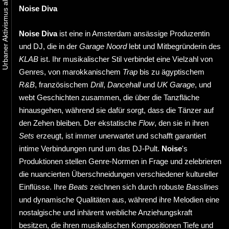
Noise Diva
Noise Diva
ist eine in Amsterdam ansässige Produzentin
und DJ, die in der
Garage Noord
lebt und Mitbegründerin des
KLAB
ist. Ihr musikalischer Stil verbindet eine Vielzahl von
Genres, von marokkanischem
Trap
bis zu ägyptischem
R&B
, französischem
Drill
,
Dancehall
und
UK Garage
, und
webt Geschichten zusammen, die über die Tanzfläche
hinausgehen, während sie dafür sorgt, dass die Tänzer auf
den Zehen bleiben. Der ekstatische
Flow
, den sie in ihren
Sets
erzeugt, ist immer unerwartet und schafft garantiert
intime Verbindungen rund um das DJ-Pult.
Noise
's
Produktionen stellen Genre-Normen in Frage und zelebrieren
die nuancierten Überschneidungen verschiedener kultureller
Einflüsse. Ihre
Beats
zeichnen sich durch robuste
Basslines
und dynamische Qualitäten aus, während ihre Melodien eine
nostalgische und inhärent weibliche Anziehungskraft
besitzen, die ihren musikalischen Kompositionen Tiefe und