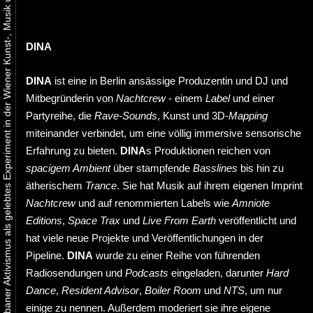
Urbaner Aktivismus als gelebtes Experiment in der Wiener Kunst-, Musik und Clubszene
DINA
DINA
ist eine in Berlin ansässige Produzentin und DJ und
Mitbegründerin von
Nachtcrew
- einem
Label
und einer
Partyreihe, die
Rave-Sounds
, Kunst und 3D-
Mapping
miteinander verbindet, um eine völlig immersive sensorische
Erfahrung zu bieten.
DINA
s Produktionen reichen von
spacigem Ambient
über stampfende
Basslines
bis hin zu
ätherischem
Trance
. Sie hat Musik auf ihrem eigenen Imprint
Nachtcrew
und auf renommierten Labels wie
Amniote
Editions
,
Space Trax
und
Live From Earth
veröffentlicht und
hat viele neue Projekte und Veröffentlichungen in der
Pipeline.
DINA
wurde zu einer Reihe von führenden
Radiosendungen und
Podcasts
eingeladen, darunter
Hard
Dance
,
Resident Advisor
,
Boiler Room
und
NTS
, um nur
einige zu nennen. Außerdem moderiert sie ihre eigene