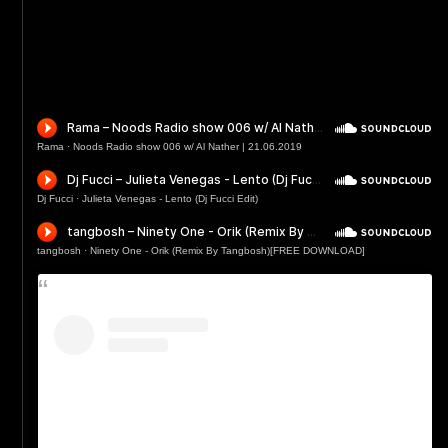
Rama
·
Noods Radio show 006 w/ Al Nather | 21.06.2019
Dj Fucci
·
Julieta Venegas - Lento (Dj Fucci Edit)
tangbosh
·
Ninety One - Orik (Remix By Tangbosh)[FREE DOWNLOAD]