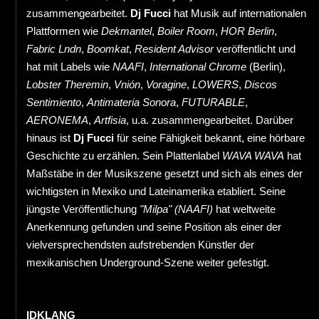
zusammengearbeitet.
Dj Fucci
hat Musik auf internationalen
Plattformen wie
Dekmantel
,
Boiler Room
,
HOR Berlin
,
Fabric Lndn
,
Boomkat
,
Resident Advisor
veröffentlicht und
hat mit Labels wie
NAAFI
,
International Chrome
(Berlin),
Lobster Theremin
,
Vnión
,
Voragine
,
LOWERS
,
Discos
Sentimiento
,
Antimateria Sonora
,
FUTURABLE
,
AERONEMA
,
Artfisia
, u.a. zusammengearbeitet. Darüber
hinaus ist
Dj Fucci
für seine Fähigkeit bekannt, eine hörbare
Geschichte zu erzählen. Sein Plattenlabel
WAVA WAVA
hat
Maßstäbe in der Musikszene gesetzt und sich als eines der
wichtigsten in Mexiko und Lateinamerika etabliert. Seine
jüngste Veröffentlichung
"Milpa" (NAAFI)
hat weltweite
Anerkennung gefunden und seine Position als einer der
vielversprechendsten aufstrebenden Künstler der
mexikanischen Underground-Szene weiter gefestigt.
IDKLANG