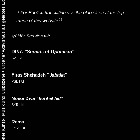
For English translation use the globe icon at the top
menu of this website
🌿 Hör Session w/:
DINA
“Sounds of Optimism”
CA | DE
•
Firas Shehadeh
“Jabalia”
PSE | AT
Noise Diva
“kohl el leil”
SYR | NL
Rama
EGY | DE