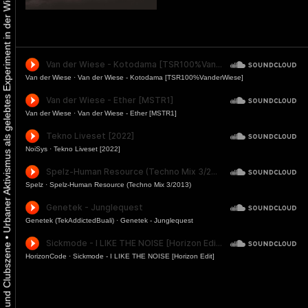
Urbaner Aktivismus als gelebtes Experiment in der Wiener Kunst-, Musik und Clubszene
Van der Wiese
·
Van der Wiese - Kotodama [TSR100%VanderWiese]
Van der Wiese
·
Van der Wiese - Ether [MSTR1]
NoiSys
·
Tekno Liveset [2022]
Spelz
·
Spelz-Human Resource (Techno Mix 3/2013)
Genetek (TekAddictedBuali)
·
Genetek - Junglequest
•
HorizonCode
·
Sickmode - I LIKE THE NOISE [Horizon Edit]