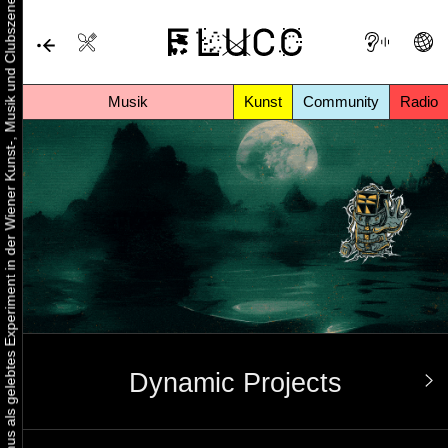
Urbaner Aktivismus als gelebtes Experiment in der Wiener Kunst-, Musik und Clubszene
Musik
Kunst
Community
Radio
Dynamic Projects