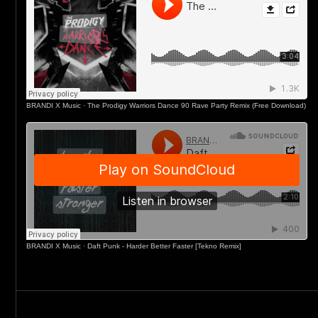
BRANDI X Music
·
The Prodigy Warriors Dance 90 Rave Party Remix (Free Download)
BRANDI X Music
·
Daft Punk - Harder Better Faster [Tekno Remix]