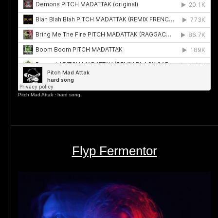
Pitch Mad Attak
·
hard song
Flyp Fermentor