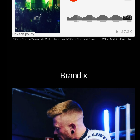
n30c0rt3x
·
=CzaroTek 2018 Tribute= N30c0rt3x Feat SystEhm23 - DuzDuzDuz (Technoparty Nonstop LIVE)
Brandix