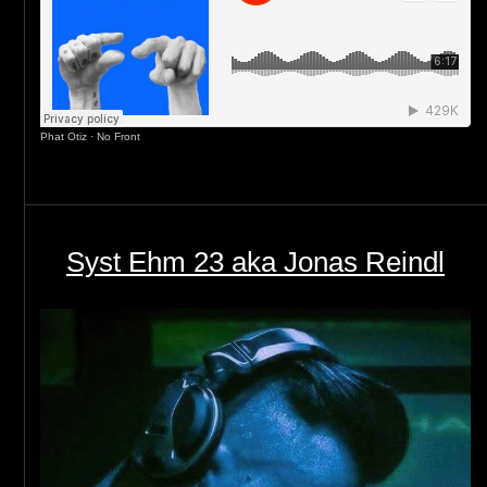
Phat Otiz
·
No Front
Syst Ehm 23 aka Jonas Reindl