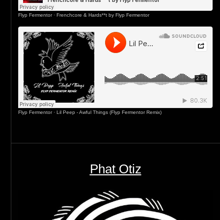
Flyp Fermentor
·
Frenchcore & Hards**t by Flyp Fermentor
Flyp Fermentor
·
Lil Peep - Awful Things (Flyp Fermentor Remix)
Phat Otiz