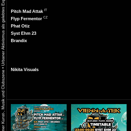
IT
Pitch Mad Attak
CZ
Flyp Fermentor
Phat Otiz
Syst Ehm 23
Brandix
•
Nikita Visuals