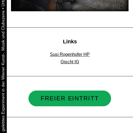
•
Urbaner Aktivismus als gelebtes Experiment in der Wiener Kunst-, Musik und Clubszene
Links
Susi Rogenhofer HP
Gischt IG
FREIER EINTRITT