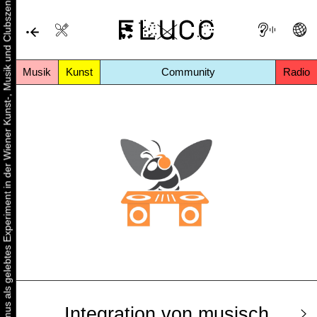
Urbaner Aktivismus als gelebtes Experiment in der Wiener Kunst-, Musik und Clubszene
Musik
Kunst
Community
Radio
Integration von musisch