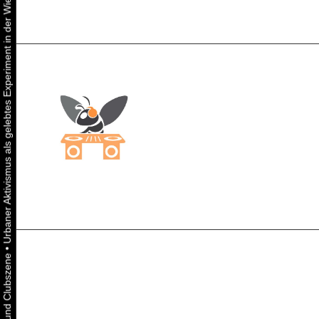
Urbaner Aktivismus als gelebtes Experiment in der Wiener Kunst-, Musik und Clubszene
•