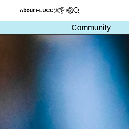
About
FLUCC
Community