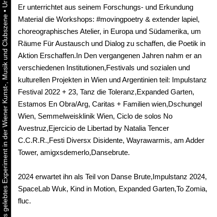
Er unterrichtet aus seinem Forschungs- und Erkundung
•
Urbaner Aktivismus als gelebtes Experiment in der Wiener Kunst-, Musik und Clubszene
Material die Workshops: #movingpoetry & extender lapiel,
choreographisches Atelier, in Europa und Südamerika, um
Räume Für Austausch und Dialog zu schaffen, die Poetik in
Aktion Erschaffen.In Den vergangenen Jahren nahm er an
verschiedenen Institutionen,Festivals und sozialen und
kulturellen Projekten in Wien und Argentinien teil: Impulstanz
Festival 2022 + 23, Tanz die Toleranz,Expanded Garten,
Estamos En Obra/Arg, Caritas + Familien wien,Dschungel
Wien, Semmelweisklinik Wien, Ciclo de solos No
Avestruz,Ejercicio de Libertad by Natalia Tencer
C.C.R.R.,Festi Diversx Disidente, Wayrawarmis, am Adder
Tower, amigxsdemerlo,Dansebrute.
2024 erwartet ihn als Teil von Danse Brute,Impulstanz 2024,
SpaceLab Wuk, Kind in Motion, Expanded Garten,To Zomia,
fluc.