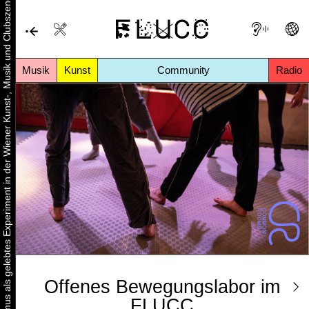
Urbaner Aktivismus als gelebtes Experiment in der Wiener Kunst-, Musik und Clubszene
Musik
Kunst
Community
Radio
Offenes Bewegungslabor im
FLUCC