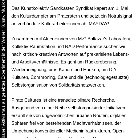
Urbaner Aktivismus als gelebtes Experiment in der Wiener Kunst-, Musik und Clubszene
Das Kunstkollektiv Sandkasten Syndikat kapert am 1. Mai
den Kulturdampfer am Praterstern und setzt ein Notrufsignal
an verbündete Kulturarbeiter:innen ab: MAYDAY!
Zusammen mit Akteur:innen von Mz* Baltazar's Laboratory,
Kollektiv Raumstation und RAD Performance suchen wir
nach kritisch-kreativen Antworten auf prekarisierte Lebens-
und Arbeitsverhältnisse. Es geht um Rückeroberung,
Wiederaneignung, ums Kapern und Hacken, um DIY
Kulturen, Commoning, Care und die (technologiegestützte)
Selbstorganisation von Solidaritätsnetzwerken.
Pirate Cultures ist eine transdisziplinäre Recherche.
Ausgehend von einer Reihe selbstorganisierter Initiativen
erzählt sie von ungewöhnlichen urbanen Routen, digitalen
Sphären frei von bestehenden Machtverhältnissen, der
Umgehung konventioneller Medieninfrastrukturen, Open-