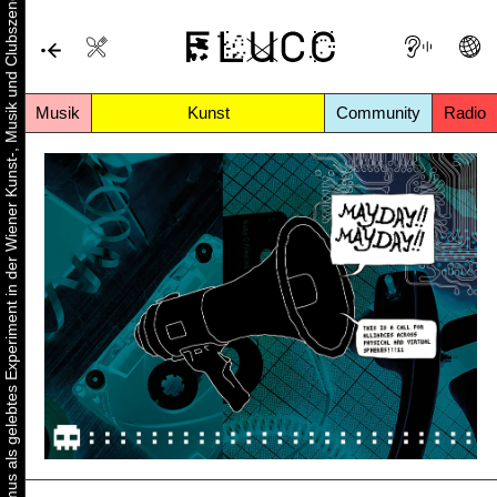
Urbaner Aktivismus als gelebtes Experiment in der Wiener Kunst-, Musik und Clubszene
Musik
Kunst
Community
Radio