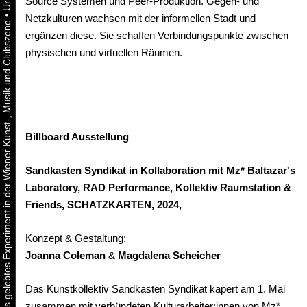
Source Systemen und Peer-Produktion. Gegen- und
•
Netzkulturen wachsen mit der informellen Stadt und
Urbaner Aktivismus als gelebtes Experiment in der Wiener Kunst-, Musik und Clubszene
ergänzen diese. Sie schaffen Verbindungspunkte zwischen
physischen und virtuellen Räumen.
Billboard Ausstellung
Sandkasten Syndikat in Kollaboration mit Mz* Baltazar's
Laboratory, RAD Performance, Kollektiv Raumstation &
Friends, SCHATZKARTEN, 2024,
Konzept & Gestaltung:
Joanna Coleman
&
Magdalena Scheicher
Das Kunstkollektiv Sandkasten Syndikat kapert am 1. Mai
zusammen mit verbündeten Kulturarbeiter:innen von Mz*