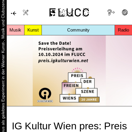
Urbaner Aktivismus als gelebtes Experiment in der Wiener Kunst-, Musik und Clubszene
Musik
Kunst
Community
Radio
IG Kultur Wien pres: Preis