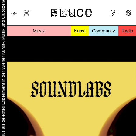
Urbaner Aktivismus als gelebtes Experiment in der Wiener Kunst-, Musik und Clubszene
Musik
Kunst
Community
Radio