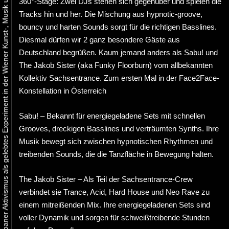
Urbaner Aktivismus als gelebtes Experiment in der Wiener Kunst-, Musik und Clubszene
360°-Stage: Zwei DJs stehen sich gegenüber und spielen die
Tracks hin und her. Die Mischung aus hypnotic-groove,
bouncy und harten Sounds sorgt für die richtigen Basslines.
Diesmal dürfen wir 2 ganz besondere Gäste aus
Deutschland begrüßen. Kaum jemand anders als Sabu! und
The Jakob Sister (aka Funky Floorburn) vom allbekannten
Kollektiv Sachsentrance. Zum ersten Mal in der Face2Face-
Konstellation in Österreich
Sabu! – Bekannt für energiegeladene Sets mit schnellen
Grooves, dreckigen Basslines und verträumten Synths. Ihre
Musik bewegt sich zwischen hypnotischen Rhythmen und
treibenden Sounds, die die Tanzfläche in Bewegung halten.
The Jakob Sister – Als Teil der Sachsentrance-Crew
verbindet sie Trance, Acid, Hard House und Neo Rave zu
einem mitreißenden Mix. Ihre energiegeladenen Sets sind
voller Dynamik und sorgen für schweißtreibende Stunden