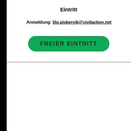
Eintritt
Anmeldung:
lilo.piskernik@civilaction.net
FREIER EINTRITT