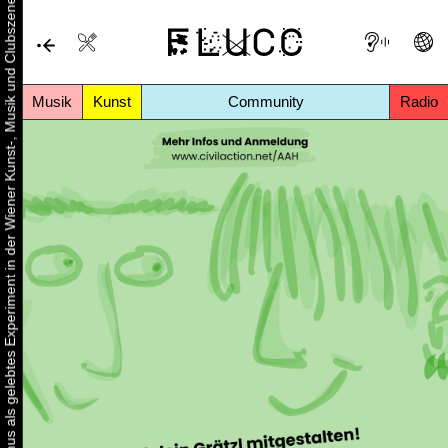
Urbaner Aktivismus als gelebtes Experiment in der Wiener Kunst-, Musik und Clubszene
Musik
Kunst
Community
Radio