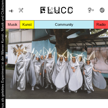
Urbaner Aktivismus als gelebtes Experiment in der Wiener Kunst-, Musik und Clubszene
Musik
Kunst
Community
Radio