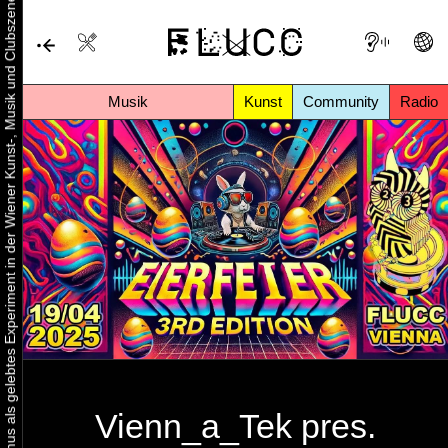
Urbaner Aktivismus als gelebtes Experiment in der Wiener Kunst-, Musik und Clubszene
Musik
Kunst
Community
Radio
Vienn_a_Tek pres.