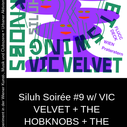
•
Urbaner Aktivismus als gelebtes Experiment in der Wiener Kunst-, Musik und Clubszene
Siluh Soirée #9 w/ VIC
VELVET + THE
HOBKNOBS + THE