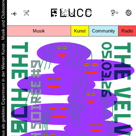
Urbaner Aktivismus als gelebtes Experiment in der Wiener Kunst-, Musik und Clubszene
Musik
Kunst
Community
Radio