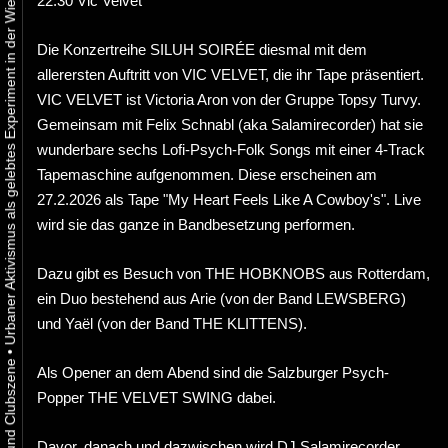
Urbaner Aktivismus als gelebtes Experiment in der Wiener Kunst-, Musik und Clubszene
22.30 Vic Velvet
Die Konzertreihe SILUH SOIRÉE diesmal mit dem
allerersten Auftritt von VIC VELVET, die ihr Tape präsentiert.
VIC VELVET ist Victoria Aron von der Gruppe Topsy Turvy.
Gemeinsam mit Felix Schnabl (aka Salamirecorder) hat sie
wunderbare sechs Lofi-Psych-Folk Songs mit einer 4-Track
Tapemaschine aufgenommen. Diese erscheinen am
27.2.2026 als Tape "My Heart Feels Like A Cowboy's". Live
wird sie das ganze in Bandbesetzung performen.
Dazu gibt es Besuch von THE HOBKNOBS aus Rotterdam,
ein Duo bestehend aus Arie (von der Band LEWSBERG)
und Yaël (von der Band THE KLITTENS).
•
Als Opener an dem Abend sind die Salzburger Psych-
Popper THE VELVET SWING dabei.
Davor, danach und dazwischen wird DJ Salamirecorder