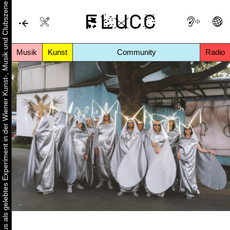
Urbaner Aktivismus als gelebtes Experiment in der Wiener Kunst-, Musik und Clubszene
Musik
Kunst
Community
Radio