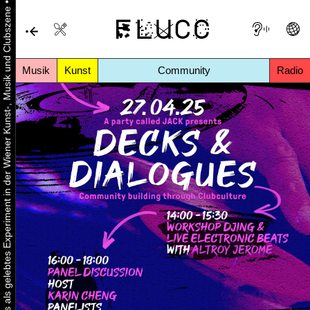
•
Urbaner Aktivismus als gelebtes Experiment in der Wiener Kunst-, Musik und Clubszene
Musik
Kunst
Community
Radio